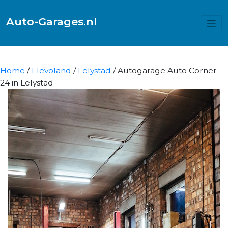
Auto-Garages.nl
Home
/
Flevoland
/
Lelystad
/ Autogarage Auto Corner
24 in Lelystad