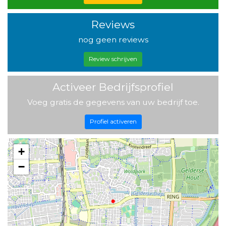
Reviews
nog geen reviews
Review schrijven
Activeer Bedrijfsprofiel
Voeg gratis de gegevens van uw bedrijf toe.
Profiel activeren
+
−