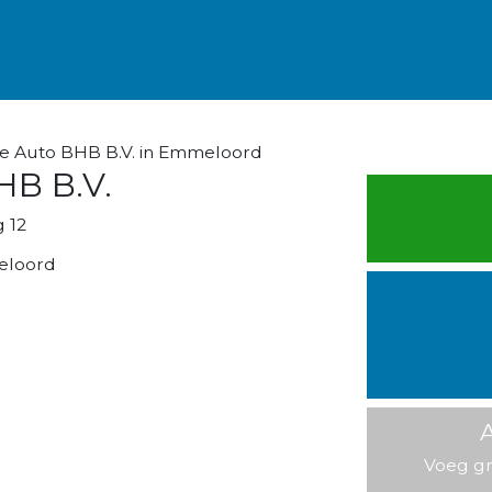
e Auto BHB B.V. in Emmeloord
HB B.V.
 12
eloord
A
Voeg gr