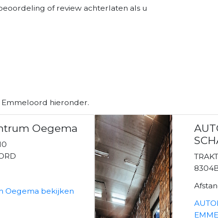
beoordeling of review achterlaten als u
in Emmeloord hieronder.
centrum Oegema
AUT
SCH
10
OORD
TRAK
8304
Afsta
um Oegema bekijken
AUTO
EMMEL