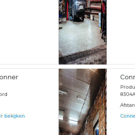
Zonner
Con
Produ
ord
8304
Afsta
r bekijken
Conne