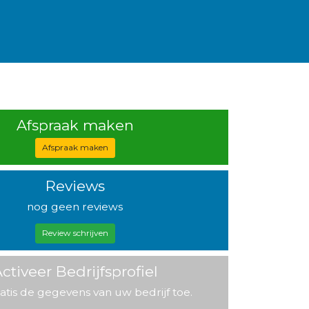
Afspraak maken
Afspraak maken
Reviews
nog geen reviews
Review schrijven
ctiveer Bedrijfsprofiel
atis de gegevens van uw bedrijf toe.