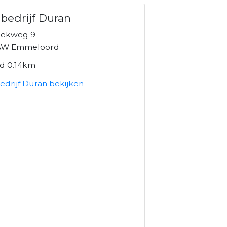
bedrijf Duran
iekweg 9
AW Emmeloord
nd 0.14km
edrijf Duran bekijken