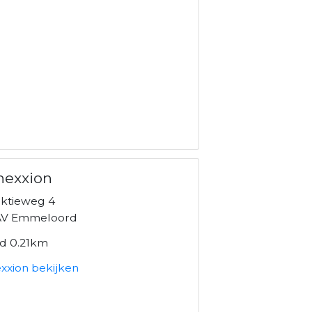
nexxion
ktieweg 4
AV Emmeloord
nd 0.21km
xxion bekijken