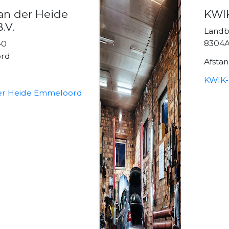
van der Heide
KWIK
.V.
Landb
8304
40
ord
Afsta
KWIK-
der Heide Emmeloord