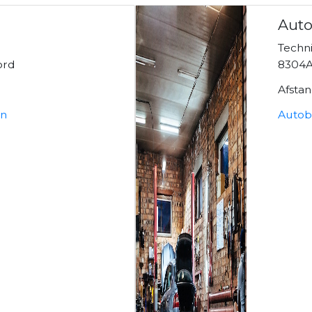
Auto
Techn
ord
8304
Afsta
en
Autob