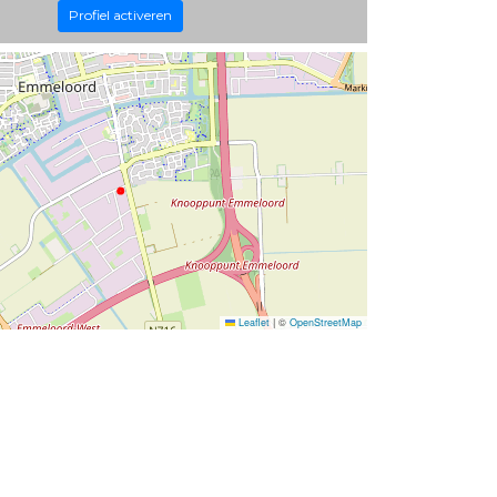
Profiel activeren
Leaflet
|
©
OpenStreetMap