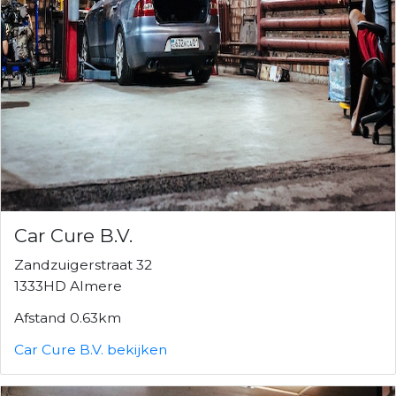
Car Cure B.V.
Zandzuigerstraat 32
1333HD Almere
Afstand 0.63km
Car Cure B.V. bekijken