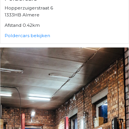
Hopperzuigerstraat 6
1333HB Almere
Afstand 0.42km
Poldercars bekijken