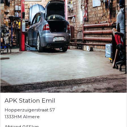
APK Station Emil
Hopperzuigerstraat 57
1333HM Almere
Afstand 0.55km