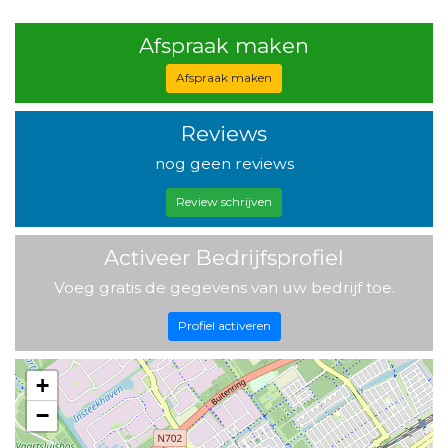
Afspraak maken
Afspraak maken
Reviews
nog geen reviews
Review schrijven
Activeer Bedrijfsprofiel
Voeg gratis de gegevens van uw bedrijf toe.
Profiel activeren
+
−