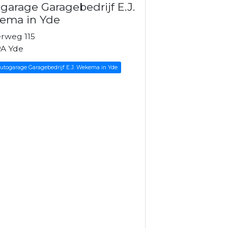
garage Garagebedrijf E.J.
ema in Yde
rweg 115
A Yde
Autogarage Garagebedrijf E.J. Wekema in Yde