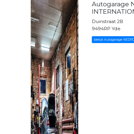
Autogarage
INTERNATION
Duinstraat 2B
9494RP Yde
bekijk Autogarage NEDPO