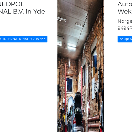
 NEDPOL
Auto
AL B.V. in Yde
Wek
Norge
9494P
L INTERNATIONAL B.V. in Yde
bekijk 