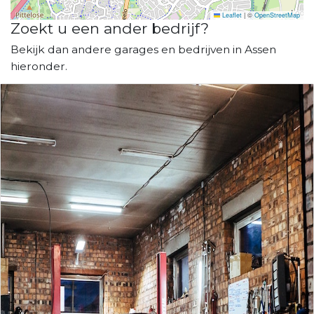
Leaflet
|
©
OpenStreetMap
Zoekt u een ander bedrijf?
Bekijk dan andere garages en bedrijven in Assen
hieronder.