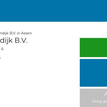
dijk B.V. in Assen
dijk B.V.
 6
n
A
Voeg gr