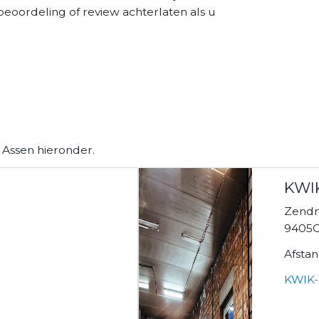
beoordeling of review achterlaten als u
 Assen hieronder.
KWIK
Zend
9405C
Afsta
KWIK-