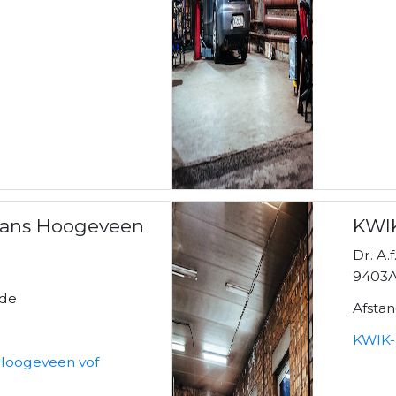
Jans Hoogeveen
KWIK
Dr. A.
9403A
lde
Afsta
KWIK-
 Hoogeveen vof