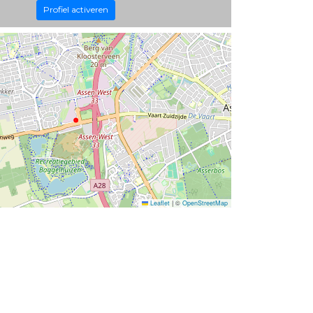
Profiel activeren
Leaflet
|
©
OpenStreetMap