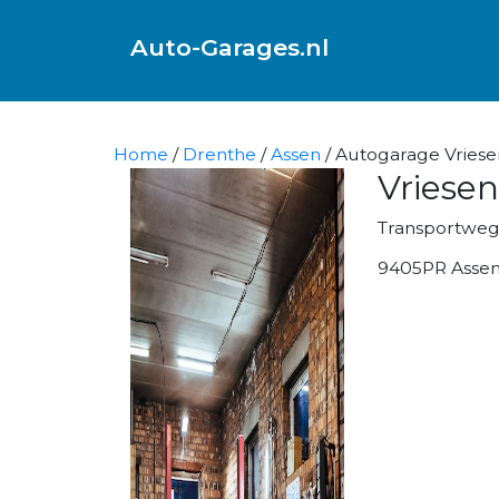
Auto-Garages.nl
Home
/
Drenthe
/
Assen
/ Autogarage Vriesen
Vriesen
Transportweg
9405PR Asse