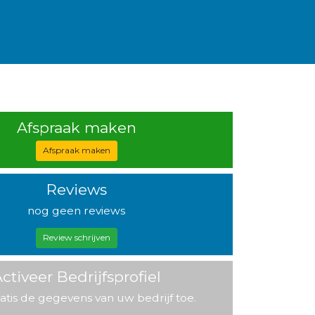
Afspraak maken
Afspraak maken
Reviews
nog geen reviews
Review schrijven
ctiveer Bedrijfsprofiel
atis de gegevens van uw bedrijf toe.