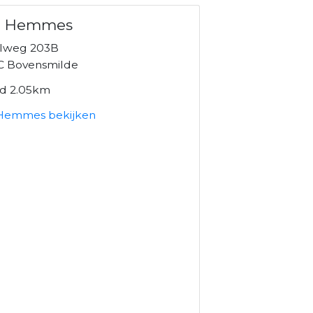
o Hemmes
lweg 203B
C Bovensmilde
nd 2.05km
Hemmes bekijken