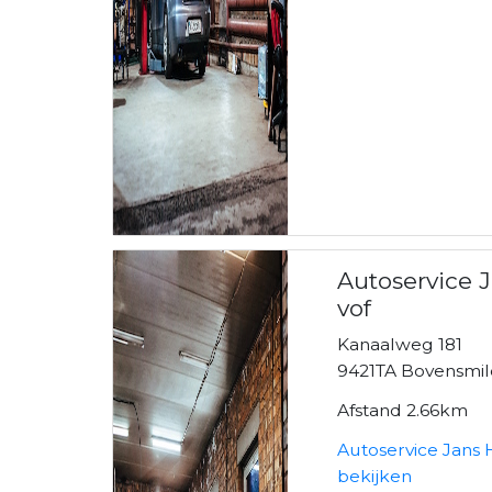
Autoservice 
vof
Kanaalweg 181
9421TA Bovensmi
Afstand 2.66km
Autoservice Jans
bekijken