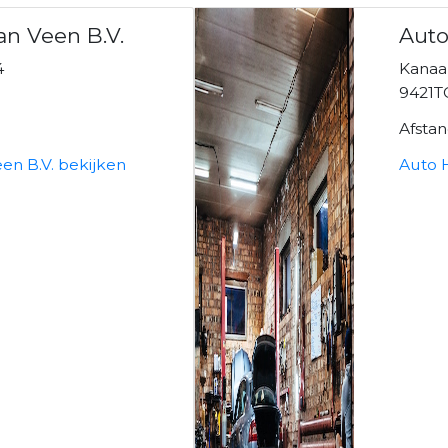
an Veen B.V.
Aut
4
Kanaa
9421T
Afsta
een B.V. bekijken
Auto 