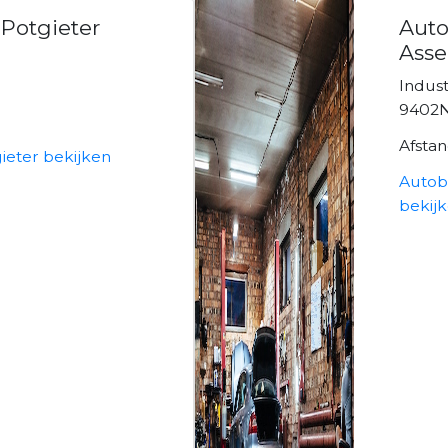
 Potgieter
Auto
Asse
Indus
9402N
Afsta
gieter bekijken
Autob
bekij